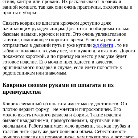
стиля, кантри или прованс. Их раскладывают в банях и
ванной комнате, так как они очень практичны, экологичны и
просты в уборке.
Связать коврик из шпагата крючком доступно даже
начинающим рукодельницам. Для этого необходимы только
базовые навыки, крючок и нити. Это очень увлекательное
занятие, помогающее скоротать время. Если вы решили
отправиться в дальний путь и уже купили
жд білети
, то не
забудьте положить в сумку все, что нужно для вязания. Дорога
покажется короткой, а по приезду на место у вас уже будет
готовое изделие. Его можно преподнести в качестве
оригинального подарка в случае, если едете погостить к
родственникам или знакомым.
Коврики своими руками из шпагата и их
преимущества
Коврик связанный из шпагата имеет массу достоинств. Он
плотно держит форму, не мнется и гигроскопичен. Его
можно вязать нужного размера и формы. Такие изделия
бывают квадратными, прямоугольными, круглыми или
овальными. Работа занимает мало времени, так как грубая и
толстая нить сразу же дает большой объем. Себестоимость
ручного изделия на порядок ниже, чем покупного, а результат