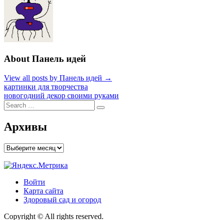
About Панель идей
View all posts by Панель идей →
Навигация
картинки для творчества
новогодний декор своими руками
по
Search
Search
записям
for:
Архивы
Архивы
Войти
Карта сайта
Здоровый сад и огород
Copyright © All rights reserved.