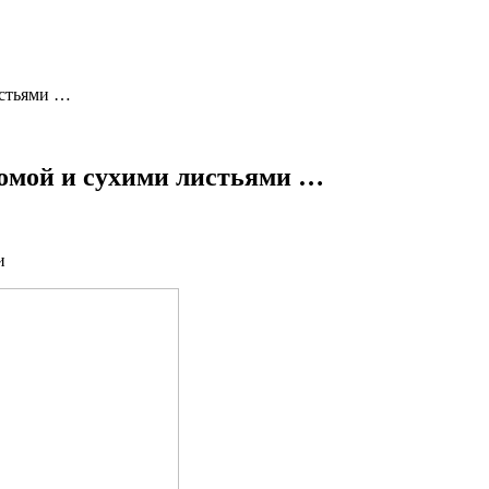
истьями …
омой и сухими листьями …
и