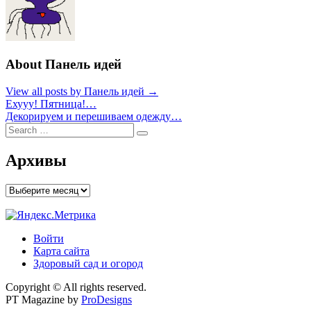
About Панель идей
View all posts by Панель идей →
Навигация
Ехууу! Пятница!…
Декорируем и перешиваем одежду…
по
Search
Search
записям
for:
Архивы
Архивы
Войти
Карта сайта
Здоровый сад и огород
Copyright © All rights reserved.
PT Magazine by
ProDesigns