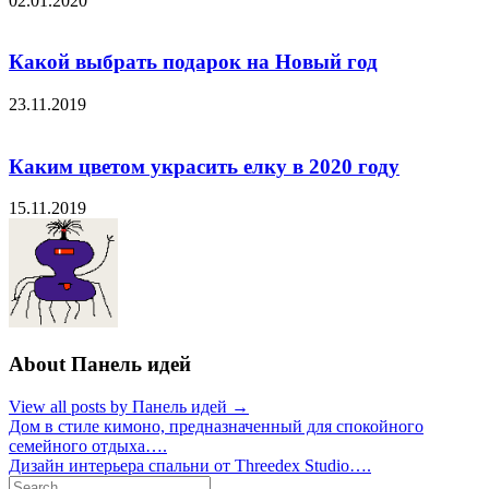
02.01.2020
Какой выбрать подарок на Новый год
23.11.2019
Каким цветом украсить елку в 2020 году
15.11.2019
About Панель идей
View all posts by Панель идей →
Навигация
Дом в стиле кимоно, предназначенный для спокойного
семейного отдыха….
по
Дизайн интерьера спальни от Threedex Studio….
записям
Search