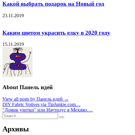
Какой выбрать подарок на Новый год
23.11.2019
Каким цветом украсить елку в 2020 году
15.11.2019
About Панель идей
View all posts by Панель идей →
Навигация
DIY Fabric Votives via TipJunkie.com…
"Домик улитки" или Наутилус в Мехико….
по
Search
Search
записям
for:
Архивы