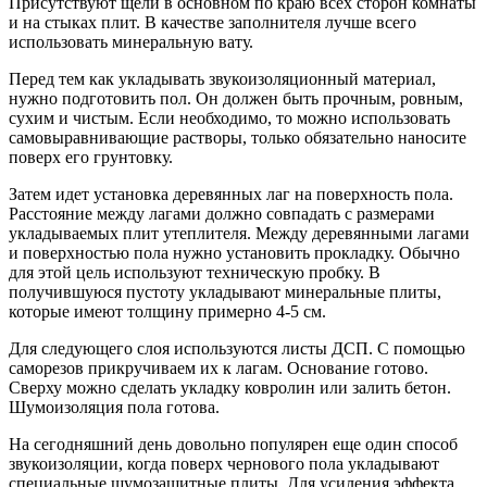
Присутствуют щели в основном по краю всех сторон комнаты
и на стыках плит. В качестве заполнителя лучше всего
использовать минеральную вату.
Перед тем как укладывать звукоизоляционный материал,
нужно подготовить пол. Он должен быть прочным, ровным,
сухим и чистым. Если необходимо, то можно использовать
самовыравнивающие растворы, только обязательно наносите
поверх его грунтовку.
Затем идет установка деревянных лаг на поверхность пола.
Расстояние между лагами должно совпадать с размерами
укладываемых плит утеплителя. Между деревянными лагами
и поверхностью пола нужно установить прокладку. Обычно
для этой цель используют техническую пробку. В
получившуюся пустоту укладывают минеральные плиты,
которые имеют толщину примерно 4-5 см.
Для следующего слоя используются листы ДСП. С помощью
саморезов прикручиваем их к лагам. Основание готово.
Сверху можно сделать укладку ковролин или залить бетон.
Шумоизоляция пола готова.
На сегодняшний день довольно популярен еще один способ
звукоизоляции, когда поверх чернового пола укладывают
специальные шумозащитные плиты. Для усиления эффекта