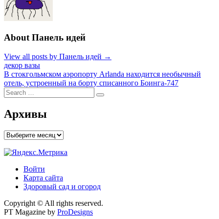
About Панель идей
View all posts by Панель идей →
Навигация
декор вазы
В стокгольмском аэропорту Arlanda находится необычный
по
отель, устроенный на борту списанного Боинга-747
записям
Search
Search
for:
Архивы
Архивы
Войти
Карта сайта
Здоровый сад и огород
Copyright © All rights reserved.
PT Magazine by
ProDesigns