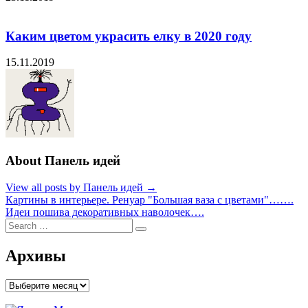
Каким цветом украсить елку в 2020 году
15.11.2019
About Панель идей
View all posts by Панель идей →
Навигация
Картины в интерьере. Ренуар "Большая ваза с цветами"…….
Идеи пошива декоративных наволочек….
по
Search
Search
записям
for:
Архивы
Архивы