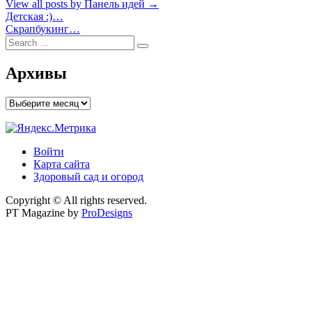
View all posts by Панель идей →
Навигация
Детская :)…
Скрапбукинг…
по
Search
Search
записям
for:
Архивы
Архивы
Войти
Карта сайта
Здоровый сад и огород
Copyright © All rights reserved.
PT Magazine by
ProDesigns